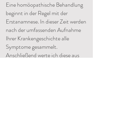
Eine homöopathische Behandlung
beginnt in der Regel mit der
Erstanamnese. In dieser Zeit werden
nach der umfassenden Aufnahme
Ihrer Krankengeschichte alle
Symptome gesammelt.
Anschließend werte ich diese aus
und wähle das für Sie angezeigte
homöopathische Mittel.
Nach 4-5 Wochen erfolgt der
nächste Termin, an dem wir den
Heilungsverlauf besprechen.
Akutbehandlungen, wie z.B. Infekte
oder Fieber, erfordern keine so
umfassende Fallaufnahme.